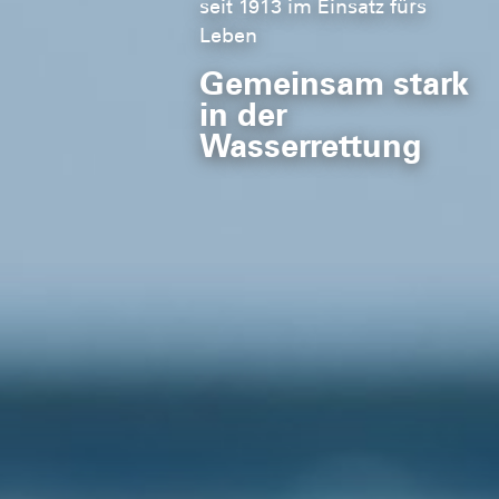
seit 1913 im Einsatz fürs
Leben
Gemeinsam stark
in der
Wasserrettung