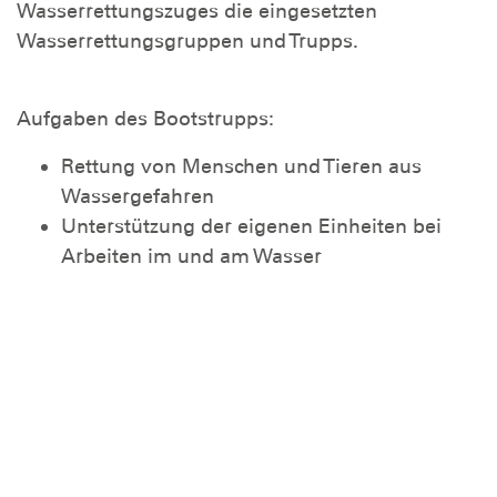
Wasserrettungszuges die eingesetzten
Wasserrettungsgruppen und Trupps.
Aufgaben des Bootstrupps:
Rettung von Menschen und Tieren aus
Wassergefahren
Unterstützung der eigenen Einheiten bei
Arbeiten im und am Wasser
Sicherung von Einsatzkräften
Schnell-Einsatz-Gruppe (SEG)
Innerhalb der Fachgruppe Technik Logistik ist der
Bootstrupp mit weiteren Aufgaben betraut, als
da wären:
Transport von Verbrauchsgütern