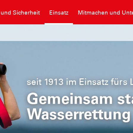
 und Sicherheit
Einsatz
Mitmachen und Unte
seit 1913 im Einsatz fürs
heit im
Gemeinsam sta
Wasserrettung