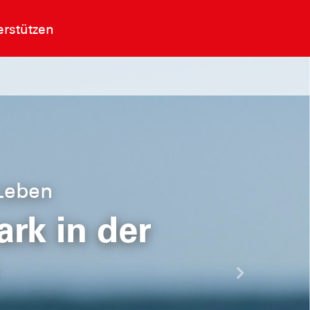
rstützen
 Leben
rk in der
Nächste